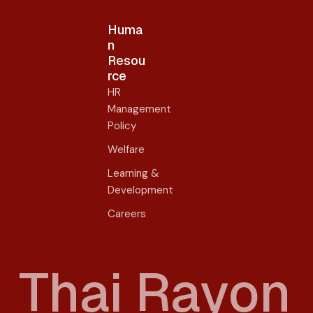
Huma
n
Resou
rce
HR
Management
Policy
Welfare
Learning &
Development
Careers
T
h
a
i
R
a
y
o
n