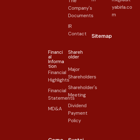
The
yabirla.co
Company's
m
Documents
IR
Contact
Sitemap
Financi
Shareh
al
older​
Informa
tion
Major
Financial
Shareholders
Highlights
Shareholder's
Financial
Meeting
Statements
Dividend
MD&A
Payment
Policy