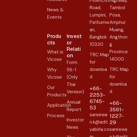
Ploenchit
Highway,
Road,
Tambol
News &
Lumpini,
Posa,
Events
Pathumw
Amphur
an,
Muang,
Produ
Invest
Bangkok
Angthon
cts
or
10330
g
Relati
Province
What is
TRC Map
on​
14000
Vicose
for
Form
downloa
TRC Map
Why
56-1
d
for
Vicose
(Only
downloa
Thai
Our
+66-
d
Version)
2253-
Products
6745-
Annual
+66-
Application
53
3561-
Report
sareewa
Process
1227-
Investor
n.k@adit
29
News
yabirla.co
sareewa
m
n.k@adit