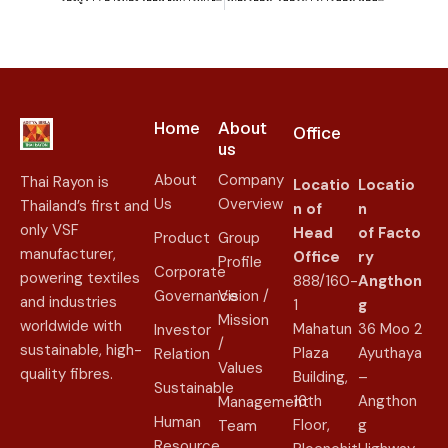
Home
About
Office
us​
About
Company
Thai Rayon is
Locatio
Locatio
Us
Overview
Thailand’s first and
n of
n
only VSF
Head
of
Facto
Product
Group
manufacturer,
Office
ry
Profile
Corporate
powering textiles
888/160-
Angthon
Governance
Vision /
and industries
1
g
Mission
worldwide with
Mahatun
36 Moo 2
Investor
/
sustainable, high-
Plaza
Ayuthaya
Relation
Values
quality fibres.
Building,
–
Sustainable
16th
Angthon
Management
Human
Floor,
g
Team
Resource