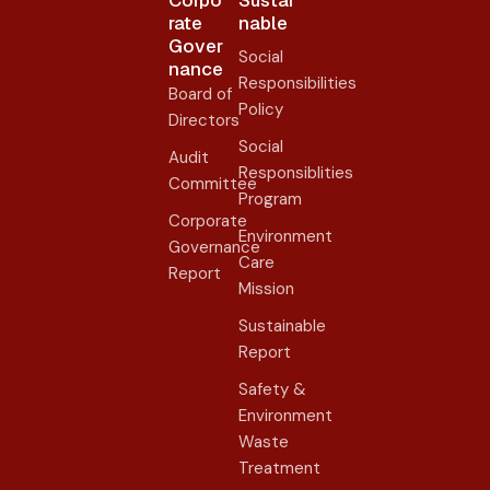
Corpo
Sustai
rate
nable
Gover
Social
nance​
Responsibilities
Board of
Policy
Directors
Social
Audit
Responsiblities
Committee
Program
Corporate
Environment
Governance
Care
Report
Mission
Sustainable
Report
Safety &
Environment
Waste
Treatment